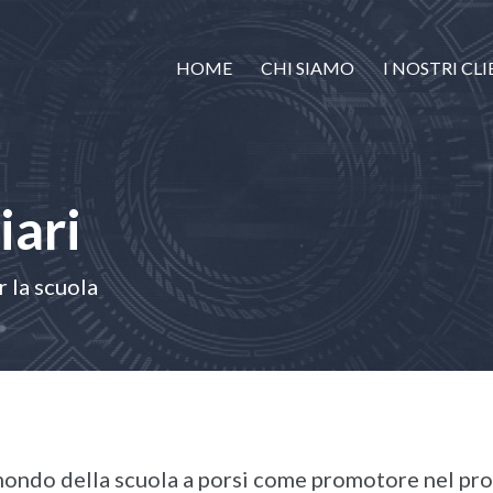
HOME
CHI SIAMO
I NOSTRI CLI
iari
r la scuola
 mondo della scuola a porsi come promotore nel pr