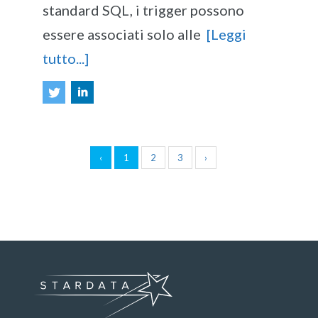
standard SQL, i trigger possono
essere associati solo alle
[Leggi
tutto...]
‹
1
2
3
›