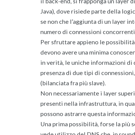
il back-end, si frapponga un layer di
Java), dove risiede parte della logi
se non che l’aggiunta di un layer i
numero di connessioni concorrenti
Per sfruttare appieno le possibilità
devono avere una minima conoscenza
in verità, le uniche informazioni di
presenza di due tipi di connessioni, 
(bilanciata fra più slave).
Non necessariamente i layer superi
presenti nella infrastruttura, in q
possono astrarre questa informazi
Una prima possibilità, forse la più
vede utilizzo del DNS che, in round r