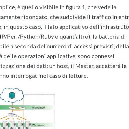
lice, è quello visibile in figura 1, che vede la
samente ridondato, che suddivide il traffico in ent
 in questo caso, il lato applicativo dell’infrastrut
P/Perl/Python/Ruby o quant’altro); la batteria di
ile a seconda del numero di accessi previsti, dell
à delle operazioni applicative, sono connessi
zazione dei dati: un host, il Master, accetterà le
anno interrogati nel caso di letture.