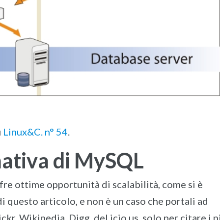
u
Linux&C. n° 54
.
nativa di MySQL
re ottime opportunità di scalabilità, come si è
i questo articolo, e non è un caso che portali ad
ckr, Wikipedia, Digg, del.icio.us, solo per citare i p