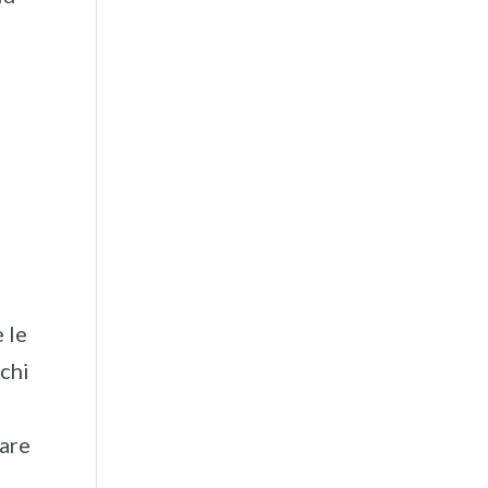
e le
schi
lare