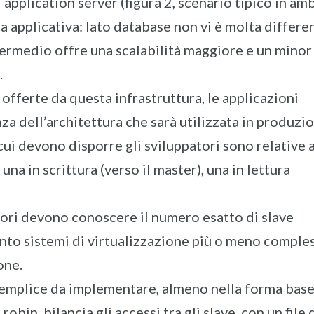
 application server (figura 2, scenario tipico in amb
ca applicativa: lato database non vi è molta differe
ntermedio offre una scalabilità maggiore e un minor
.
 offerte da questa infrastruttura, le applicazioni
 dell’architettura che sarà utilizzata in produzi
 cui devono disporre gli sviluppatori sono relative a
una in scrittura (verso il master), una in lettura
ori devono conoscere il numero esatto di slave
uanto sistemi di virtualizzazione più o meno comple
one.
 semplice da implementare, almeno nella forma base
obin, bilancia gli accessi tra gli slave, con un file 