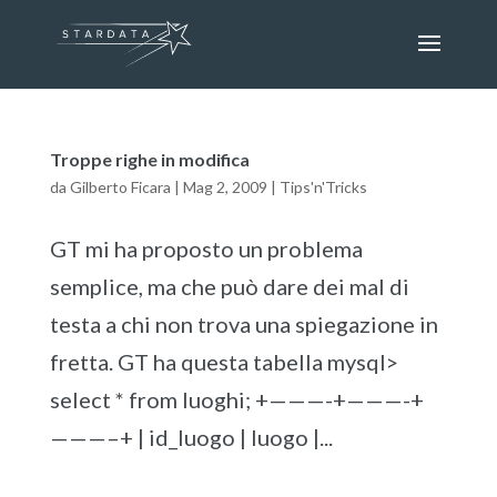
Troppe righe in modifica
da
Gilberto Ficara
|
Mag 2, 2009
|
Tips'n'Tricks
GT mi ha proposto un problema
semplice, ma che può dare dei mal di
testa a chi non trova una spiegazione in
fretta. GT ha questa tabella mysql>
select * from luoghi; +———-+———-+
———–+ | id_luogo | luogo |...