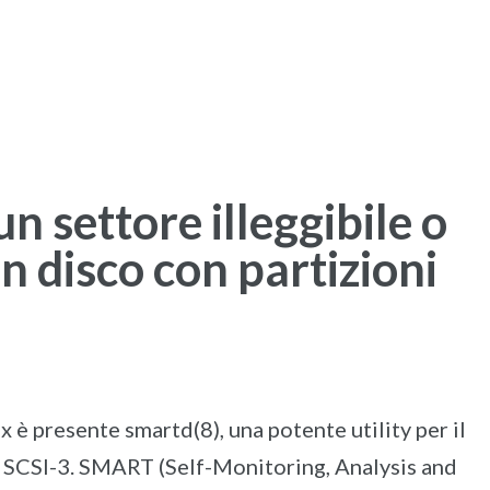
HOME
CHI SIAMO
I NOSTRI CLI
un settore illeggibile o
n disco con partizioni
x è presente smartd(8), una potente utility per il
e SCSI-3. SMART (Self-Monitoring, Analysis and