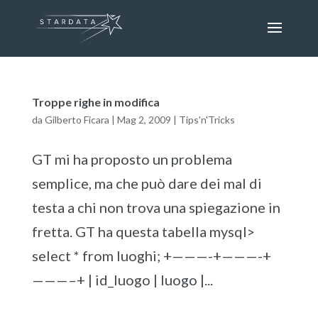
Troppe righe in modifica
da
Gilberto Ficara
|
Mag 2, 2009
|
Tips'n'Tricks
GT mi ha proposto un problema
semplice, ma che può dare dei mal di
testa a chi non trova una spiegazione in
fretta. GT ha questa tabella mysql>
select * from luoghi; +———-+———-+
———–+ | id_luogo | luogo |...