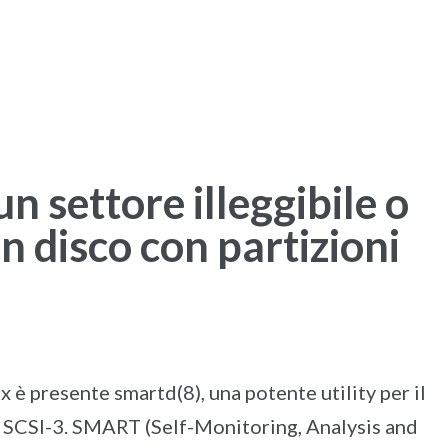
HOME
CHI SIAMO
I NOSTRI CLI
un settore illeggibile o
n disco con partizioni
x è presente smartd(8), una potente utility per il
e SCSI-3. SMART (Self-Monitoring, Analysis and